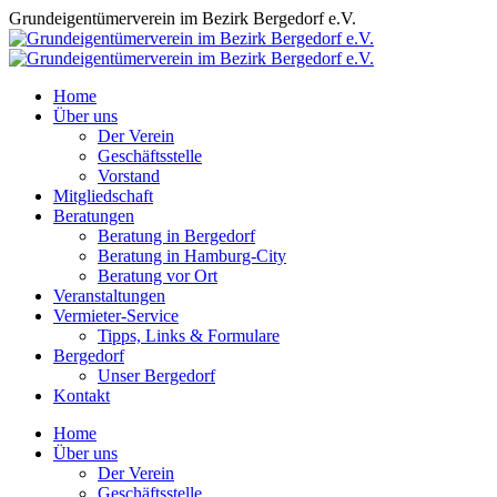
Zum
Grundeigentümerverein im Bezirk Bergedorf e.V.
Inhalt
springen
Home
Über uns
Der Verein
Geschäftsstelle
Vorstand
Mitgliedschaft
Beratungen
Beratung in Bergedorf
Beratung in Hamburg-City
Beratung vor Ort
Veranstaltungen
Vermieter-Service
Tipps, Links & Formulare
Bergedorf
Unser Bergedorf
Kontakt
Facebook
Instagram
Home
page
page
Über uns
opens
opens
Der Verein
in
in
Geschäftsstelle