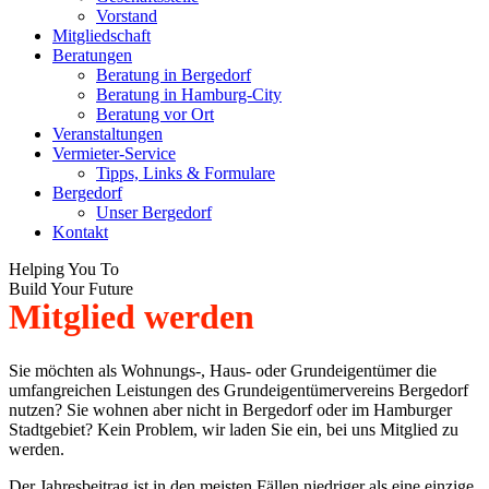
new
new
Vorstand
window
window
Mitgliedschaft
Beratungen
Beratung in Bergedorf
Beratung in Hamburg-City
Beratung vor Ort
Veranstaltungen
Vermieter-Service
Tipps, Links & Formulare
Bergedorf
Unser Bergedorf
Kontakt
Helping You To
Build Your Future
Mitglied werden
Sie möchten als Wohnungs-, Haus- oder Grundeigentümer die
umfangreichen Leistungen des Grundeigentümervereins Bergedorf
nutzen? Sie wohnen aber nicht in Bergedorf oder im Hamburger
Stadtgebiet? Kein Problem, wir laden Sie ein, bei uns Mitglied zu
werden.
Der Jahresbeitrag ist in den meisten Fällen niedriger als eine einzige