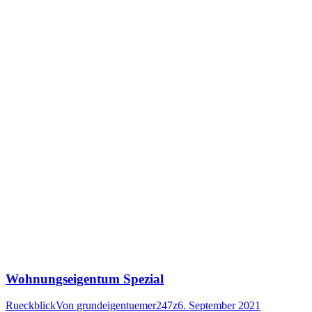
Wohnungseigentum Spezial
Rueckblick
Von
grundeigentuemer247z
6. September 2021