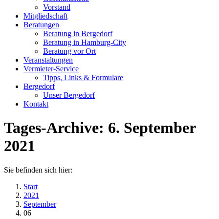
new
new
Vorstand
window
window
Mitgliedschaft
Beratungen
Beratung in Bergedorf
Beratung in Hamburg-City
Beratung vor Ort
Veranstaltungen
Vermieter-Service
Tipps, Links & Formulare
Bergedorf
Unser Bergedorf
Kontakt
Tages-Archive:
6. September
2021
Sie befinden sich hier:
Start
2021
September
06