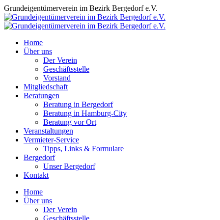
Zum
Grundeigentümerverein im Bezirk Bergedorf e.V.
Inhalt
springen
Home
Über uns
Der Verein
Geschäftsstelle
Vorstand
Mitgliedschaft
Beratungen
Beratung in Bergedorf
Beratung in Hamburg-City
Beratung vor Ort
Veranstaltungen
Vermieter-Service
Tipps, Links & Formulare
Bergedorf
Unser Bergedorf
Kontakt
Facebook
Instagram
Home
page
page
Über uns
opens
opens
Der Verein
in
in
Geschäftsstelle