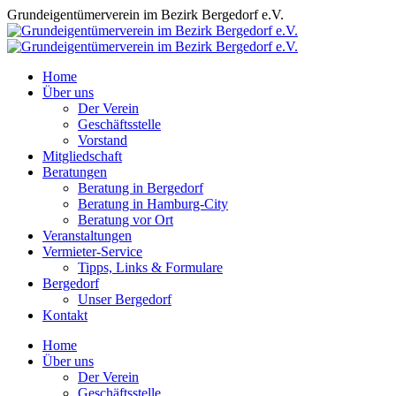
Zum
Grundeigentümerverein im Bezirk Bergedorf e.V.
Inhalt
springen
Home
Über uns
Der Verein
Geschäftsstelle
Vorstand
Mitgliedschaft
Beratungen
Beratung in Bergedorf
Beratung in Hamburg-City
Beratung vor Ort
Veranstaltungen
Vermieter-Service
Tipps, Links & Formulare
Bergedorf
Unser Bergedorf
Kontakt
Facebook
Instagram
Home
page
page
Über uns
opens
opens
Der Verein
in
in
Geschäftsstelle