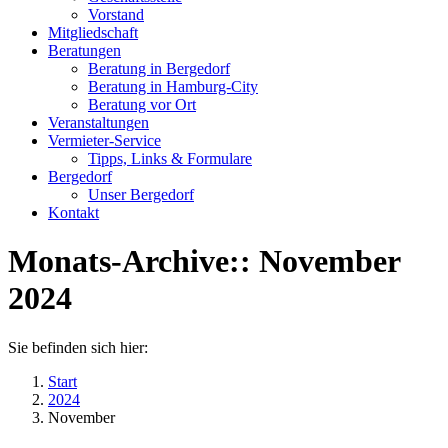
new
new
Vorstand
window
window
Mitgliedschaft
Beratungen
Beratung in Bergedorf
Beratung in Hamburg-City
Beratung vor Ort
Veranstaltungen
Vermieter-Service
Tipps, Links & Formulare
Bergedorf
Unser Bergedorf
Kontakt
Monats-Archive::
November
2024
Sie befinden sich hier:
Start
2024
November