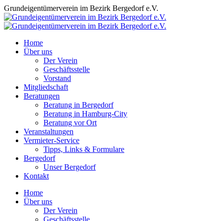
Zum
Grundeigentümerverein im Bezirk Bergedorf e.V.
Inhalt
springen
Home
Über uns
Der Verein
Geschäftsstelle
Vorstand
Mitgliedschaft
Beratungen
Beratung in Bergedorf
Beratung in Hamburg-City
Beratung vor Ort
Veranstaltungen
Vermieter-Service
Tipps, Links & Formulare
Bergedorf
Unser Bergedorf
Kontakt
Facebook
Instagram
Home
page
page
Über uns
opens
opens
Der Verein
in
in
Geschäftsstelle