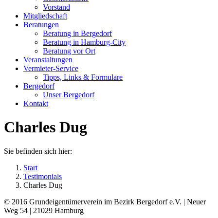
new
new
Vorstand
window
window
Mitgliedschaft
Beratungen
Beratung in Bergedorf
Beratung in Hamburg-City
Beratung vor Ort
Veranstaltungen
Vermieter-Service
Tipps, Links & Formulare
Bergedorf
Unser Bergedorf
Kontakt
Charles Dug
Sie befinden sich hier:
Start
Testimonials
Charles Dug
© 2016 Grundeigentümerverein im Bezirk Bergedorf e.V. | Neuer
Weg 54 | 21029 Hamburg