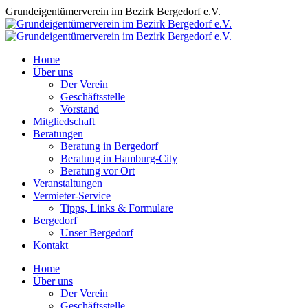
Zum
Grundeigentümerverein im Bezirk Bergedorf e.V.
Inhalt
springen
Home
Über uns
Der Verein
Geschäftsstelle
Vorstand
Mitgliedschaft
Beratungen
Beratung in Bergedorf
Beratung in Hamburg-City
Beratung vor Ort
Veranstaltungen
Vermieter-Service
Tipps, Links & Formulare
Bergedorf
Unser Bergedorf
Kontakt
Facebook
Instagram
Home
page
page
Über uns
opens
opens
Der Verein
in
in
Geschäftsstelle