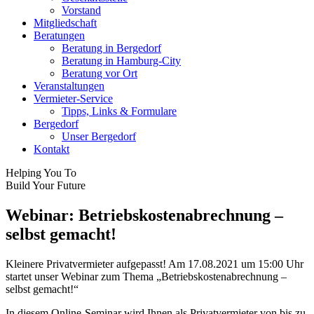
new
new
Vorstand
window
window
Mitgliedschaft
Beratungen
Beratung in Bergedorf
Beratung in Hamburg-City
Beratung vor Ort
Veranstaltungen
Vermieter-Service
Tipps, Links & Formulare
Bergedorf
Unser Bergedorf
Kontakt
Helping You To
Build Your Future
Webinar: Betriebskostenabrechnung –
selbst gemacht!
Kleinere Privatvermieter aufgepasst! Am 17.08.2021 um 15:00 Uhr
startet unser Webinar zum Thema „Betriebskostenabrechnung –
selbst gemacht!“
In diesem Online-Seminar wird Ihnen als Privatvermieter von bis zu