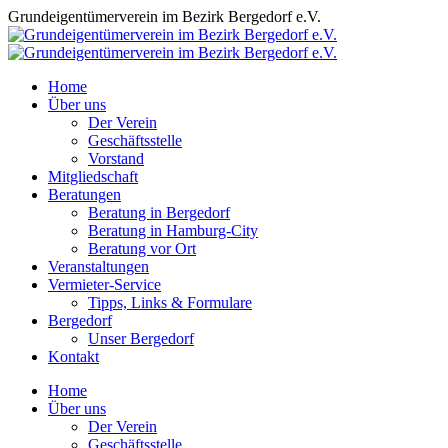
Zum
Grundeigentümerverein im Bezirk Bergedorf e.V.
Inhalt
springen
Home
Über uns
Der Verein
Geschäftsstelle
Vorstand
Mitgliedschaft
Beratungen
Beratung in Bergedorf
Beratung in Hamburg-City
Beratung vor Ort
Veranstaltungen
Vermieter-Service
Tipps, Links & Formulare
Bergedorf
Unser Bergedorf
Kontakt
Facebook
Instagram
Home
page
page
Über uns
opens
opens
Der Verein
in
in
Geschäftsstelle