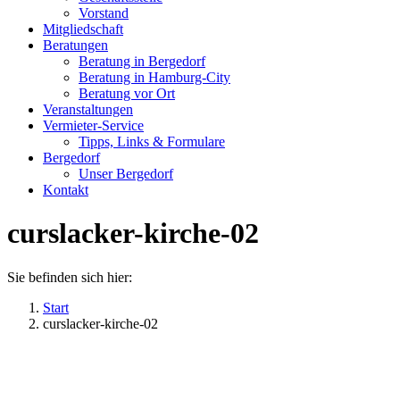
new
new
Vorstand
window
window
Mitgliedschaft
Beratungen
Beratung in Bergedorf
Beratung in Hamburg-City
Beratung vor Ort
Veranstaltungen
Vermieter-Service
Tipps, Links & Formulare
Bergedorf
Unser Bergedorf
Kontakt
curslacker-kirche-02
Sie befinden sich hier:
Start
curslacker-kirche-02