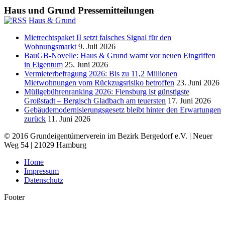
Haus und Grund Pressemitteilungen
Haus & Grund
Mietrechtspaket II setzt falsches Signal für den
Wohnungsmarkt
9. Juli 2026
BauGB-Novelle: Haus & Grund warnt vor neuen Eingriffen
in Eigentum
25. Juni 2026
Vermieterbefragung 2026: Bis zu 11,2 Millionen
Mietwohnungen vom Rückzugsrisiko betroffen
23. Juni 2026
Müllgebührenranking 2026: Flensburg ist günstigste
Großstadt – Bergisch Gladbach am teuersten
17. Juni 2026
Gebäudemodernisierungsgesetz bleibt hinter den Erwartungen
zurück
11. Juni 2026
© 2016 Grundeigentümerverein im Bezirk Bergedorf e.V. | Neuer
Weg 54 | 21029 Hamburg
Home
Impressum
Datenschutz
Footer
t
T