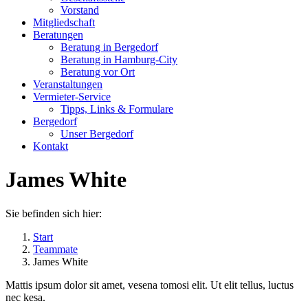
new
new
Vorstand
window
window
Mitgliedschaft
Beratungen
Beratung in Bergedorf
Beratung in Hamburg-City
Beratung vor Ort
Veranstaltungen
Vermieter-Service
Tipps, Links & Formulare
Bergedorf
Unser Bergedorf
Kontakt
James White
Sie befinden sich hier:
Start
Teammate
James White
Mattis ipsum dolor sit amet, vesena tomosi elit. Ut elit tellus, luctus
nec kesa.