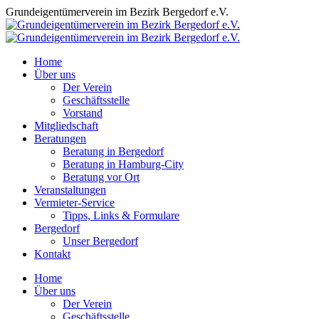
Zum
Grundeigentümerverein im Bezirk Bergedorf e.V.
Inhalt
springen
Home
Über uns
Der Verein
Geschäftsstelle
Vorstand
Mitgliedschaft
Beratungen
Beratung in Bergedorf
Beratung in Hamburg-City
Beratung vor Ort
Veranstaltungen
Vermieter-Service
Tipps, Links & Formulare
Bergedorf
Unser Bergedorf
Kontakt
Facebook
Instagram
Home
page
page
Über uns
opens
opens
Der Verein
in
in
Geschäftsstelle