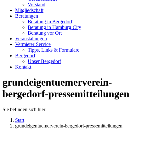
new
new
Vorstand
window
window
Mitgliedschaft
Beratungen
Beratung in Bergedorf
Beratung in Hamburg-City
Beratung vor Ort
Veranstaltungen
Vermieter-Service
Tipps, Links & Formulare
Bergedorf
Unser Bergedorf
Kontakt
grundeigentuemerverein-
bergedorf-pressemitteilungen
Sie befinden sich hier:
Start
grundeigentuemerverein-bergedorf-pressemitteilungen