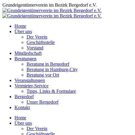
Zum
Grundeigentümerverein im Bezirk Bergedorf e.V.
Inhalt
springen
Home
Über uns
Der Verein
Geschäftsstelle
Vorstand
Mitgliedschaft
Beratungen
Beratung in Bergedorf
Beratung in Hamburg-City
Beratung vor Ort
Veranstaltungen
Vermieter-Service
Tipps, Links & Formulare
Bergedorf
Unser Bergedorf
Kontakt
Facebook
Instagram
Home
page
page
Über uns
opens
opens
Der Verein
in
in
Geschäftsstelle