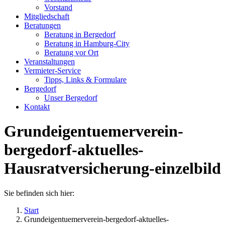
new
new
Vorstand
window
window
Mitgliedschaft
Beratungen
Beratung in Bergedorf
Beratung in Hamburg-City
Beratung vor Ort
Veranstaltungen
Vermieter-Service
Tipps, Links & Formulare
Bergedorf
Unser Bergedorf
Kontakt
Grundeigentuemerverein-
bergedorf-aktuelles-
Hausratversicherung-einzelbild
Sie befinden sich hier:
Start
Grundeigentuemerverein-bergedorf-aktuelles-