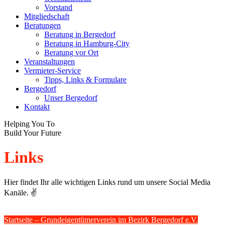
new
new
Vorstand
window
window
Mitgliedschaft
Beratungen
Beratung in Bergedorf
Beratung in Hamburg-City
Beratung vor Ort
Veranstaltungen
Vermieter-Service
Tipps, Links & Formulare
Bergedorf
Unser Bergedorf
Kontakt
Helping You To
Build Your Future
Links
Hier findet Ihr alle wichtigen Links rund um unsere Social Media
Kanäle. ✌️
Startseite – Grundeigentümerverein im Bezirk Bergedorf e.V.