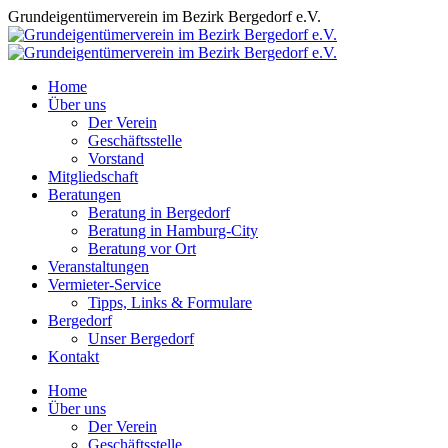
Zum
Grundeigentümerverein im Bezirk Bergedorf e.V.
Inhalt
springen
Home
Über uns
Der Verein
Geschäftsstelle
Vorstand
Mitgliedschaft
Beratungen
Beratung in Bergedorf
Beratung in Hamburg-City
Beratung vor Ort
Veranstaltungen
Vermieter-Service
Tipps, Links & Formulare
Bergedorf
Unser Bergedorf
Kontakt
Facebook
Instagram
Home
page
page
Über uns
opens
opens
Der Verein
in
in
Geschäftsstelle