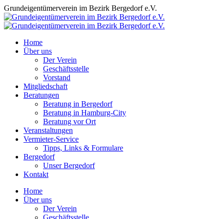
Zum
Grundeigentümerverein im Bezirk Bergedorf e.V.
Inhalt
springen
Home
Über uns
Der Verein
Geschäftsstelle
Vorstand
Mitgliedschaft
Beratungen
Beratung in Bergedorf
Beratung in Hamburg-City
Beratung vor Ort
Veranstaltungen
Vermieter-Service
Tipps, Links & Formulare
Bergedorf
Unser Bergedorf
Kontakt
Facebook
Instagram
Home
page
page
Über uns
opens
opens
Der Verein
in
in
Geschäftsstelle