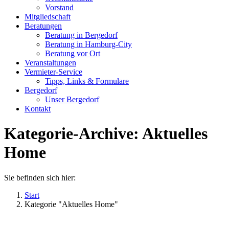
new
new
Vorstand
window
window
Mitgliedschaft
Beratungen
Beratung in Bergedorf
Beratung in Hamburg-City
Beratung vor Ort
Veranstaltungen
Vermieter-Service
Tipps, Links & Formulare
Bergedorf
Unser Bergedorf
Kontakt
Kategorie-Archive:
Aktuelles
Home
Sie befinden sich hier:
Start
Kategorie "Aktuelles Home"