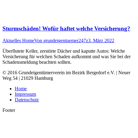
Sturmschäden! Wofür haftet welche Versicherung?
Aktuelles Home
Von
grundeigentuemer247z
3. März 2022
Überflutete Keller, zerstörte Dächer und kaputte Autos: Welche
Versicherung für welchen Schaden aufkommt und was Sie bei der
Schadensmeldung beachten sollten.
© 2016 Grundeigentümerverein im Bezirk Bergedorf e.V. | Neuer
Weg 54 | 21029 Hamburg
Home
Impressum
Datenschutz
Footer
t
T